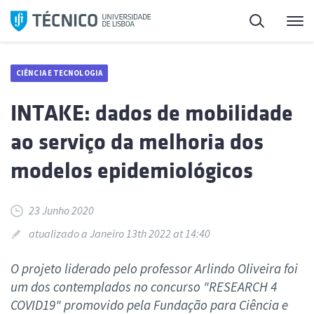
Saltar
Pesquisa
Me
para
o
conteúdo
CIÊNCIA E TECNOLOGIA
INTAKE: dados de mobilidade
ao serviço da melhoria dos
modelos epidemiológicos
23 Junho 2020
atualizado a Janeiro 13th 2022 at 14:40
O projeto liderado pelo professor Arlindo Oliveira foi
um dos contemplados no concurso "RESEARCH 4
COVID19" promovido pela Fundação para Ciência e