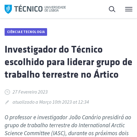
Saltar
Pesquisa
Me
para
o
conteúdo
CIÊNCIA E TECNOLOGIA
Investigador do Técnico
escolhido para liderar grupo de
trabalho terrestre no Ártico
27 Fevereiro 2023
atualizado a Março 10th 2023 at 12:34
O professor e investigador João Canário presidirá ao
grupo de trabalho terrestre do International Arctic
Science Committee (IASC), durante os próximos dois