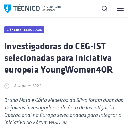
Saltar
Pesquisa
Me
para
o
conteúdo
CIÊNCIA E TECNOLOGIA
Investigadoras do CEG-IST
selecionadas para iniciativa
europeia YoungWomen4OR
18 Janeiro 2021
Bruna Mota e Cátia Medeiros da Silva foram duas das
12 jovens investigadoras da área de Investigação
Operacional na Europa selecionadas para integrar a
iniciativa do Fórum WISDOM.