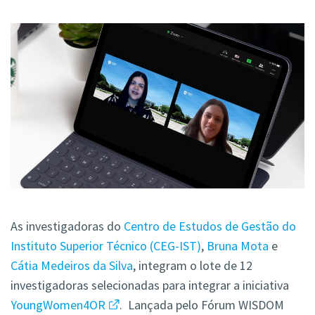
As investigadoras do
Centro de Estudos de Gestão do
Instituto Superior Técnico (CEG-IST)
,
Bruna Mota
e
Cátia Medeiros da Silva
, integram o lote de 12
investigadoras selecionadas para integrar a iniciativa
YoungWomen4OR
. Lançada pelo Fórum WISDOM