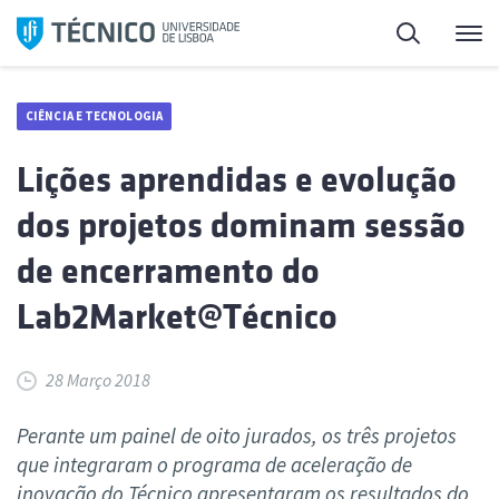
Saltar
Pesquisa
Me
para
o
conteúdo
CIÊNCIA E TECNOLOGIA
Lições aprendidas e evolução
dos projetos dominam sessão
de encerramento do
Lab2Market@Técnico
28 Março 2018
Perante um painel de oito jurados, os três projetos
que integraram o programa de aceleração de
inovação do Técnico apresentaram os resultados do