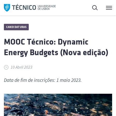
Saltar
Pesquisa
Me
para
o
conteúdo
CANDIDATURAS
MOOC Técnico: Dynamic
Energy Budgets (Nova edição)
10 Abril 2023
Data de fim de inscrições: 1 maio 2023.