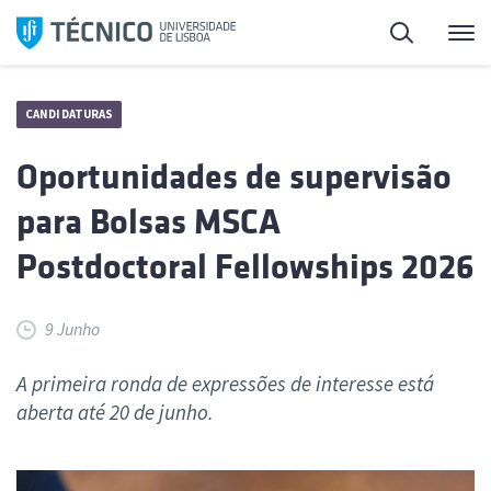
Saltar
Pesquisa
Me
para
o
conteúdo
CANDIDATURAS
Oportunidades de supervisão
para Bolsas MSCA
Postdoctoral Fellowships 2026
9 Junho
A primeira ronda de expressões de interesse está
aberta até 20 de junho.