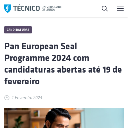
Saltar
Pesquisa
Me
para
o
conteúdo
CANDIDATURAS
Pan European Seal
Programme 2024 com
candidaturas abertas até 19 de
fevereiro
1 Fevereiro 2024