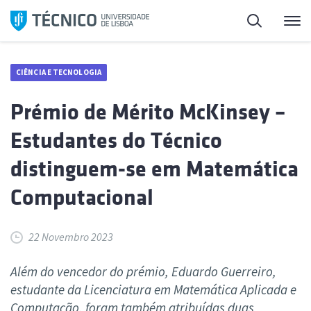
Saltar
Pesquisa
Me
para
o
conteúdo
CIÊNCIA E TECNOLOGIA
Prémio de Mérito McKinsey –
Estudantes do Técnico
distinguem-se em Matemática
Computacional
22 Novembro 2023
Além do vencedor do prémio, Eduardo Guerreiro,
estudante da Licenciatura em Matemática Aplicada e
Computação, foram também atribuídas duas