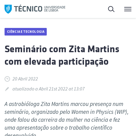
Saltar
Pesquisa
Me
para
o
conteúdo
CIÊNCIA E TECNOLOGIA
Seminário com Zita Martins
com elevada participação
20 Abril 2022
atualizado a Abril 21st 2022 at 13:07
A astrobióloga Zita Martins marcou presença num
seminário, organizado pelo Women in Physics (WIP),
onde falou da carreira da mulher na ciência e fez
uma apresentação sobre o trabalho científico
desenvolvido.