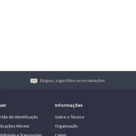
Elogios, sugestões ou reclamações
ver
Informações
rtão de Identificação
Sobre o Técnico
licações Móveis
Organização
bilidade e Transportes
Campi