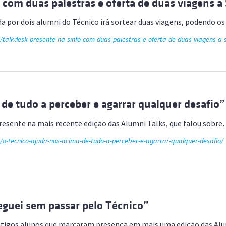
com duas palestras e oferta de duas viagens a
da por dois alumni do Técnico irá sortear duas viagens, podendo 
e/talkdesk-presente-na-sinfo-com-duas-palestras-e-oferta-de-duas-viagens-a-
de tudo a perceber e agarrar qualquer desafio”
 presente na mais recente edição das Alumni Talks, que falou sobr
e/o-tecnico-ajuda-nos-acima-de-tudo-a-perceber-e-agarrar-qualquer-desafio/
eguei sem passar pelo Técnico”
antigos alunos que marcaram presença em mais uma edição das Al