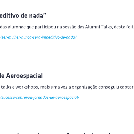
editivo de nada”
 das alumnae que participou na sessão das Alumni Talks, desta fe
e/ser-mulher-nunca-sera-impeditivo-de-nada/
de Aeroespacial
ni talks e workshops, mais uma vez a organização conseguiu capt
e/sucesso-sobrevoa-jornadas-de-aeroespacial/