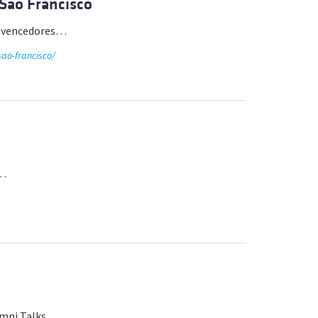
 São Francisco
os vencedores…
sao-francisco/
e…
umni Talks….