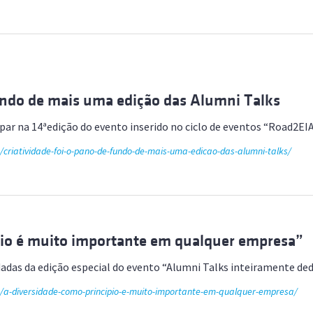
ão Avançada
fundo de mais uma edição das Alumni Talks
par na 14ªedição do evento inserido no ciclo de eventos “Road2
/criatividade-foi-o-pano-de-fundo-de-mais-uma-edicao-das-alumni-talks/
pio é muito importante em qualquer empresa”
dadas da edição especial do evento “Alumni Talks inteiramente d
de/a-diversidade-como-principio-e-muito-importante-em-qualquer-empresa/