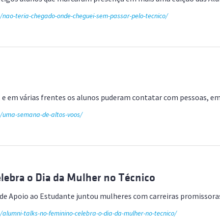
e/nao-teria-chegado-onde-cheguei-sem-passar-pelo-tecnico/
es, e em várias frentes os alunos puderam contatar com pessoas,
de/uma-semana-de-altos-voos/
lebra o Dia da Mulher no Técnico
 de Apoio ao Estudante juntou mulheres com carreiras promissor
/alumni-talks-no-feminino-celebra-o-dia-da-mulher-no-tecnico/