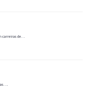
m carreiras de…
sas….