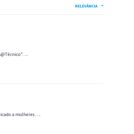
Acreditações A3ES
RELEVÂNCIA
EIA@Técnico”….
edicado a mulheres….