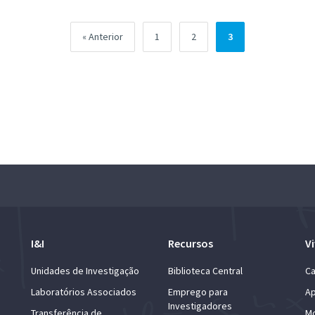
Página
Página
Página
Anterior
1
2
3
I&I
Recursos
Vi
Unidades de Investigação
Biblioteca Central
Ca
Laboratórios Associados
Emprego para
Ap
Investigadores
Transferência de
Mo