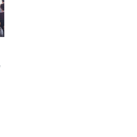
ão Avançada
e