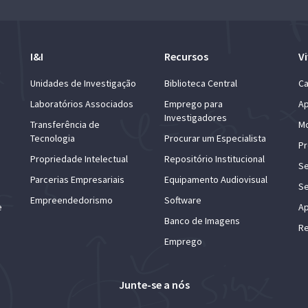
I&I
Recursos
Vi
Unidades de Investigação
Biblioteca Central
Ca
Laboratórios Associados
Emprego para
Ap
Investigadores
Transferência de
Mo
Tecnologia
Procurar um Especialista
Pr
Propriedade Intelectual
Repositório Institucional
Se
Parcerias Empresariais
Equipamento Audiovisual
Se
Empreendedorismo
Software
e
Ap
Banco de Imagens
Re
Emprego
Junte-se a nós