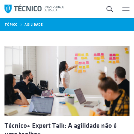
Saltar
Pesquisa
Me
para
o
»
TÓPICO
AGILIDADE
conteúdo
Técnico+ Expert Talk: A agilidade não é