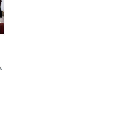
ão Avançada
9.