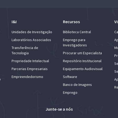
I&I
Recursos
Vi
Unidades de Investigação
Biblioteca Central
Ca
Laboratórios Associados
Emprego para
Ap
Investigadores
Transferência de
Mo
Tecnologia
Procurar um Especialista
Pr
Propriedade Intelectual
Repositório Institucional
Se
Parcerias Empresariais
Equipamento Audiovisual
Se
Empreendedorismo
Software
e
Ap
Banco de Imagens
Re
Emprego
Junte-se a nós