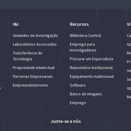
I&I
Recursos
Vi
Unidades de Investigação
Biblioteca Central
Ca
Laboratórios Associados
Emprego para
Ap
Investigadores
Transferência de
Mo
Tecnologia
Procurar um Especialista
Pr
Propriedade Intelectual
Repositório Institucional
Se
Parcerias Empresariais
Equipamento Audiovisual
Se
Empreendedorismo
Software
e
Ap
Banco de Imagens
Re
Emprego
Junte-se a nós