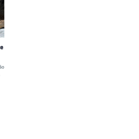
ão Avançada
 e
lão
à