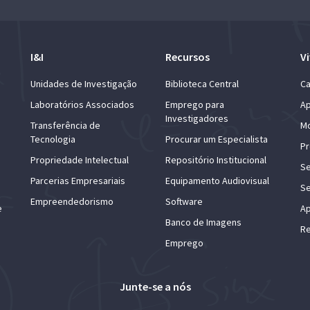
I&I
Recursos
Vi
Unidades de Investigação
Biblioteca Central
Ca
Laboratórios Associados
Emprego para
Ap
Investigadores
Transferência de
Mo
Tecnologia
Procurar um Especialista
Pr
Propriedade Intelectual
Repositório Institucional
Se
Parcerias Empresariais
Equipamento Audiovisual
Se
Empreendedorismo
Software
e
Ap
Banco de Imagens
Re
Emprego
Junte-se a nós