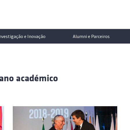
nvestigação e Inovação
Alumni e Parceiros
ntação
de Ensino
tigação no Técnico
r Lisboa
Alameda
Informações Académicas
Transferência de Tecnologia
Cartão de Identificação
Ciência e Tecnologia
 ano académico
a
aturas
s de Investigação
Oeiras
Concursos de Acesso
Propriedade Intelectual
Aplicações Móveis
Campus e Comunidade
no Técnico
zação
os Integrados
órios Associados
 e Desporto
Loures
Programas de Mobilidade
Parcerias Empresariais
Mobilidade e Transportes
Cultura e Desporto
tos e Legislação
dos
s em Destaque
los e Acordos
Apoio ao Estudante
Empreendedorismo
Serviços Informáticos
Multimédia
ociais
cia na Investigação (HRS4R)
ção dos Estudantes
Perguntas Frequentes
Serviços de Saúde
Eventos
Manual de Identidade
amentos
 de Estudantes
Apoio ao Estudante
Todas
s eventos públicos a
Online
dade e Igualdade de Género
Loja
dentro e fora do Técnico