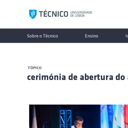
Saltar
para
o
conteúdo
Sobre o Técnico
Ensino
I
TÓPICO
Aprese
Modelo 
A Inves
Conhece
cerimónia de abertura do
Históri
Licenci
Unidade
Campi
Organi
Mestrad
Laborat
Cultura
Documen
Mestra
Projeto
Protoco
Redes S
Minors
Excelên
Associa
Logo e 
Doutor
Núcleos
As últimas notícias e eventos
Todos o
Cursos 
Diversi
ocorrer 