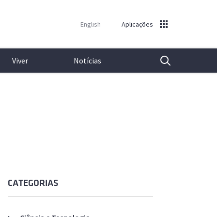
English
Aplicações
Viver
Notícias
Pesquisa
Gerais e Administrativos
Biblioteca Central
Emprego para Investigadores
Eng.º Duarte Pacheco
Submissão de Notícias e Eventos
Departamentos de Ensino
Espaços de Estudo
Procurar um Especialista
Prof. Ramôa Ribeiro
Técnico nos Media
Centros de Investigação
Repositório Institucional
Repositório Institucional
Notas de imprensa
Outros Serviços
Equipamento Audiovisual
Software
Newsletter
Software
CATEGORIAS
Banco de Imagens
Emprego