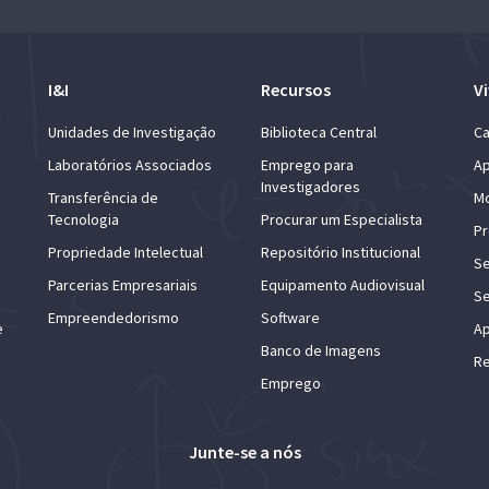
I&I
Recursos
Vi
Unidades de Investigação
Biblioteca Central
Ca
Laboratórios Associados
Emprego para
Ap
Investigadores
Transferência de
Mo
Tecnologia
Procurar um Especialista
Pr
Propriedade Intelectual
Repositório Institucional
Se
Parcerias Empresariais
Equipamento Audiovisual
Se
Empreendedorismo
Software
e
Ap
Banco de Imagens
Re
Emprego
Junte-se a nós