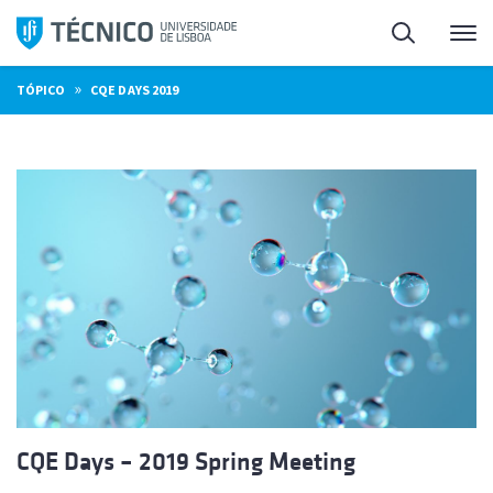
Saltar
Pesquisa
Me
para
o
»
TÓPICO
CQE DAYS 2019
conteúdo
CQE Days – 2019 Spring Meeting