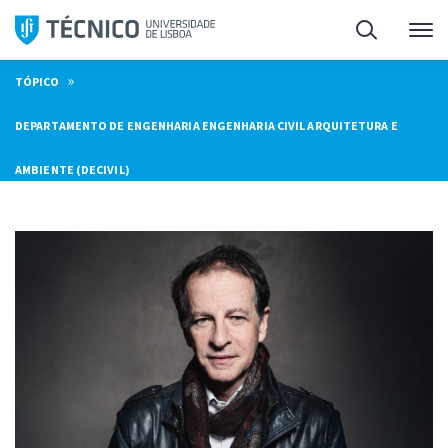
Saltar
Pesquisa
Me
para
o
»
TÓPICO
conteúdo
DEPARTAMENTO DE ENGENHARIA ENGENHARIA CIVIL ARQUITETURA E
AMBIENTE (DECIVIL)