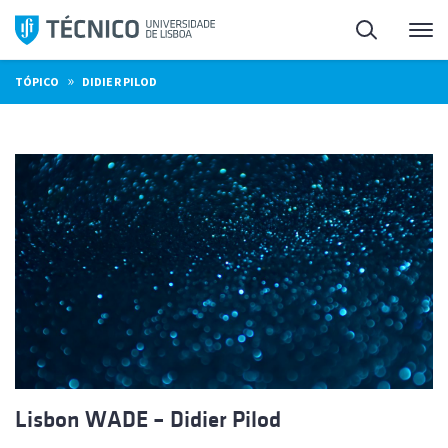
Saltar
Pesquisa
Me
para
o
»
TÓPICO
DIDIER PILOD
conteúdo
Lisbon WADE – Didier Pilod