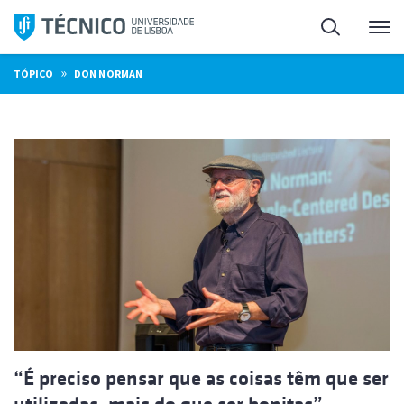
Saltar
Pesquisa
Me
para
o
»
TÓPICO
DON NORMAN
conteúdo
“É preciso pensar que as coisas têm que ser