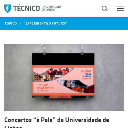
Saltar
Pesquisa
Me
para
o
»
TÓPICO
“EXPERIMENTA O FUTURO”
conteúdo
Concertos “à Pala” da Universidade de