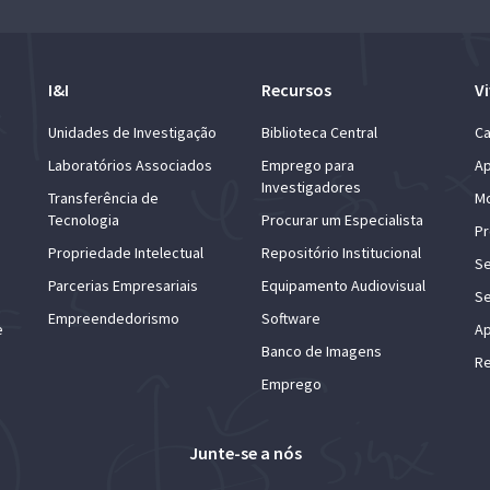
I&I
Recursos
Vi
Unidades de Investigação
Biblioteca Central
Ca
Laboratórios Associados
Emprego para
Ap
Investigadores
Transferência de
Mo
Tecnologia
Procurar um Especialista
Pr
Propriedade Intelectual
Repositório Institucional
Se
Parcerias Empresariais
Equipamento Audiovisual
Se
Empreendedorismo
Software
e
Ap
Banco de Imagens
Re
Emprego
Junte-se a nós