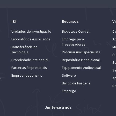
I&I
Recursos
Vi
Unidades de Investigação
Biblioteca Central
Ca
Laboratórios Associados
Emprego para
Ap
Investigadores
Transferência de
Mo
Tecnologia
Procurar um Especialista
Pr
Propriedade Intelectual
Repositório Institucional
Se
Parcerias Empresariais
Equipamento Audiovisual
Se
Empreendedorismo
Software
e
Ap
Banco de Imagens
Re
Emprego
Junte-se a nós