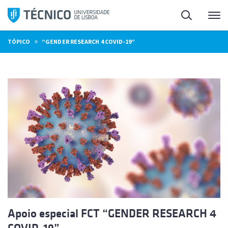
Saltar
Pesquisa
Me
para
o
»
TÓPICO
“GENDER RESEARCH 4 COVID-19”
conteúdo
Apoio especial FCT “GENDER RESEARCH 4