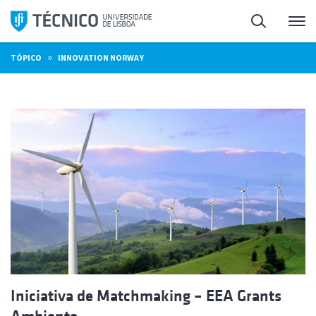
Saltar
Pesquisa
Me
para
o
»
TÓPICO
INNOVATION NORWAY
conteúdo
Iniciativa de Matchmaking – EEA Grants