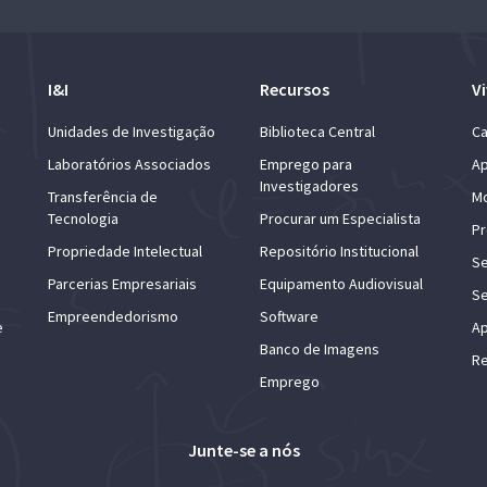
I&I
Recursos
Vi
Unidades de Investigação
Biblioteca Central
Ca
Laboratórios Associados
Emprego para
Ap
Investigadores
Transferência de
Mo
Tecnologia
Procurar um Especialista
Pr
Propriedade Intelectual
Repositório Institucional
Se
Parcerias Empresariais
Equipamento Audiovisual
Se
Empreendedorismo
Software
e
Ap
Banco de Imagens
Re
Emprego
Junte-se a nós