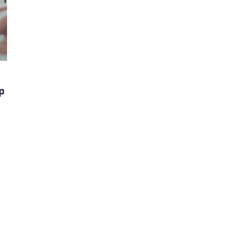
ão Avançada
p