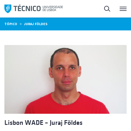
Saltar
Pesquisa
Me
para
o
»
TÓPICO
JURAJ FÖLDES
conteúdo
Lisbon WADE – Juraj Földes