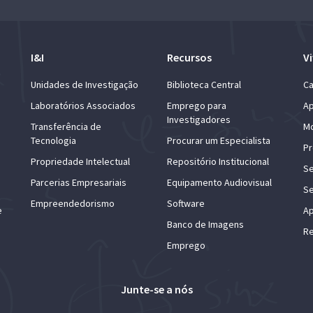
I&I
Recursos
Vi
Unidades de Investigação
Biblioteca Central
Ca
Laboratórios Associados
Emprego para
Ap
Investigadores
Transferência de
Mo
Tecnologia
Procurar um Especialista
Pr
Propriedade Intelectual
Repositório Institucional
Se
Parcerias Empresariais
Equipamento Audiovisual
Se
Empreendedorismo
Software
e
Ap
Banco de Imagens
Re
Emprego
Junte-se a nós