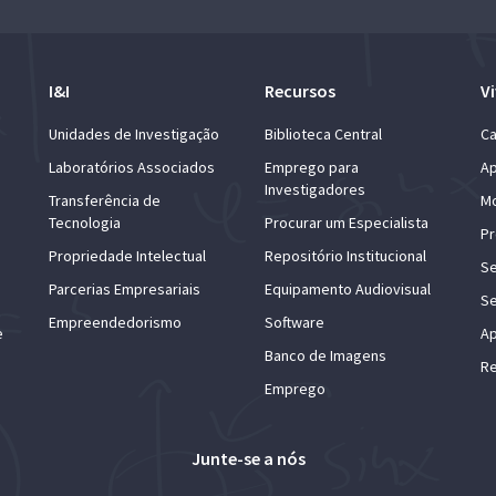
I&I
Recursos
Vi
Unidades de Investigação
Biblioteca Central
Ca
Laboratórios Associados
Emprego para
Ap
Investigadores
Transferência de
Mo
Tecnologia
Procurar um Especialista
Pr
Propriedade Intelectual
Repositório Institucional
Se
Parcerias Empresariais
Equipamento Audiovisual
Se
Empreendedorismo
Software
e
Ap
Banco de Imagens
Re
Emprego
Junte-se a nós