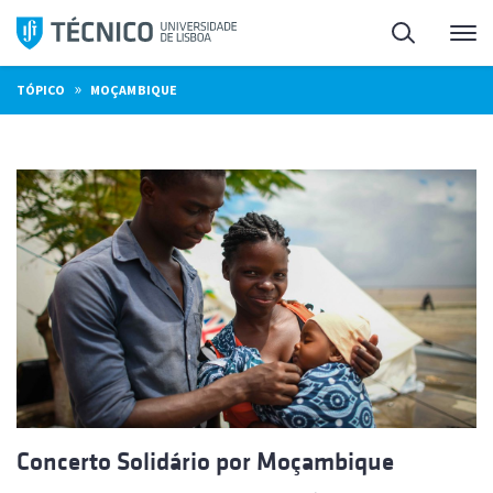
Saltar
Pesquisa
Me
para
o
»
TÓPICO
MOÇAMBIQUE
conteúdo
Concerto Solidário por Moçambique