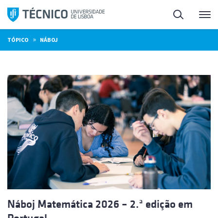
Saltar
Pesquisa
Me
para
o
»
TÓPICO
NÁBOJ
conteúdo
Náboj Matemática 2026 – 2.ª edição em