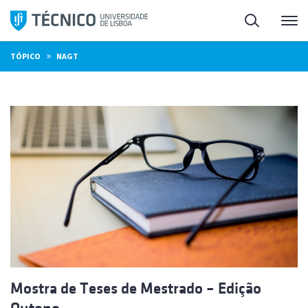
Saltar
Pesquisa
Me
para
o
»
TÓPICO
NAGT
conteúdo
Mostra de Teses de Mestrado – Edição