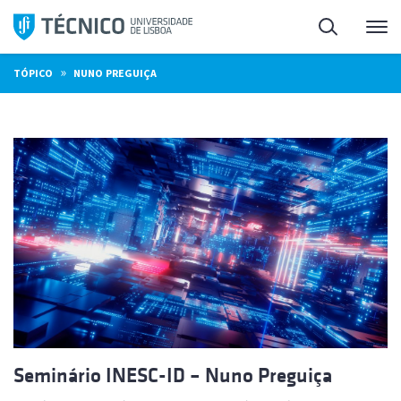
Saltar
Pesquisa
Me
para
o
»
TÓPICO
NUNO PREGUIÇA
conteúdo
Seminário INESC-ID – Nuno Preguiça