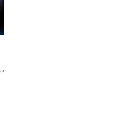
ão Avançada
do