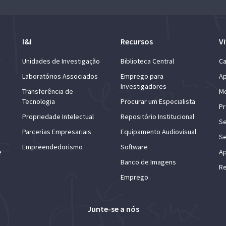
I&I
Recursos
Vi
Unidades de Investigação
Biblioteca Central
Ca
Laboratórios Associados
Emprego para
Ap
Investigadores
Transferência de
Mo
Tecnologia
Procurar um Especialista
Pr
Propriedade Intelectual
Repositório Institucional
Se
Parcerias Empresariais
Equipamento Audiovisual
Se
Empreendedorismo
Software
e
Ap
Banco de Imagens
Re
Emprego
Junte-se a nós