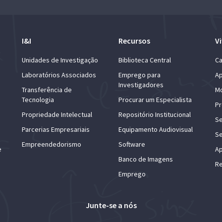
I&I
Recursos
Vi
Unidades de Investigação
Biblioteca Central
Ca
Laboratórios Associados
Emprego para
Ap
Investigadores
Transferência de
Mo
Tecnologia
Procurar um Especialista
Pr
Propriedade Intelectual
Repositório Institucional
Se
Parcerias Empresariais
Equipamento Audiovisual
Se
Empreendedorismo
Software
e
Ap
Banco de Imagens
Re
Emprego
Junte-se a nós