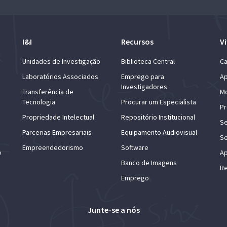
I&I
Recursos
Vi
Unidades de Investigação
Biblioteca Central
Ca
Laboratórios Associados
Emprego para
Ap
Investigadores
Transferência de
Mo
Tecnologia
Procurar um Especialista
Pr
Propriedade Intelectual
Repositório Institucional
Se
Parcerias Empresariais
Equipamento Audiovisual
Se
Empreendedorismo
Software
e
Ap
Banco de Imagens
Re
Emprego
Junte-se a nós