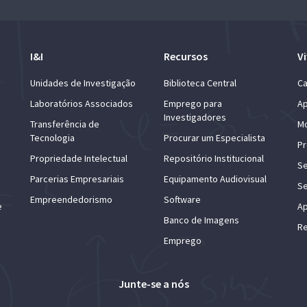
I&I
Recursos
Vi
Unidades de Investigação
Biblioteca Central
Ca
Laboratórios Associados
Emprego para
Ap
Investigadores
Transferência de
Mo
Tecnologia
Procurar um Especialista
Pr
Propriedade Intelectual
Repositório Institucional
Se
Parcerias Empresariais
Equipamento Audiovisual
Se
Empreendedorismo
Software
e
Ap
Banco de Imagens
Re
Emprego
Junte-se a nós