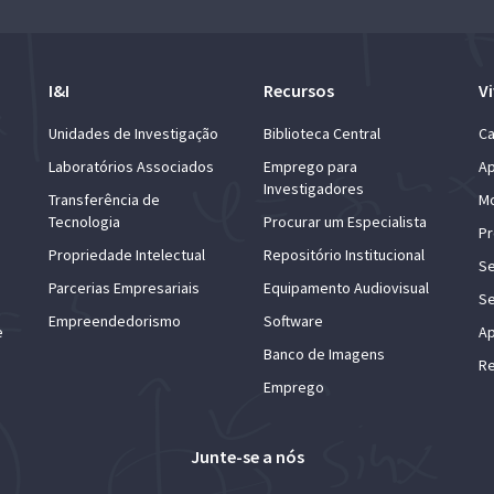
I&I
Recursos
Vi
Unidades de Investigação
Biblioteca Central
Ca
Laboratórios Associados
Emprego para
Ap
Investigadores
Transferência de
Mo
Tecnologia
Procurar um Especialista
Pr
Propriedade Intelectual
Repositório Institucional
Se
Parcerias Empresariais
Equipamento Audiovisual
Se
Empreendedorismo
Software
e
Ap
Banco de Imagens
Re
Emprego
Junte-se a nós