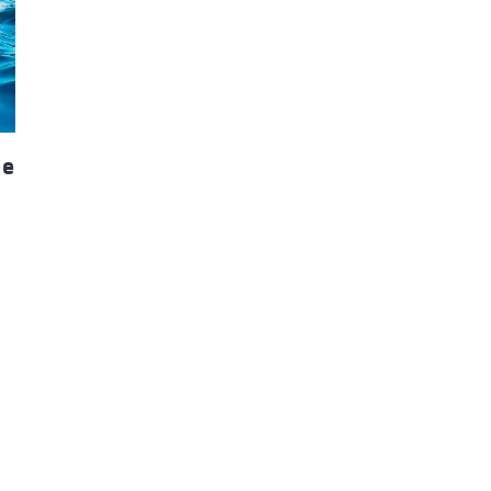
ão Avançada
ne