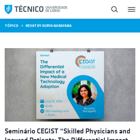
Saltar
Pesquisa
Me
para
o
»
TÓPICO
REVATHY SURYA NARAYANA
conteúdo
Seminário CEGIST “Skilled Physicians and