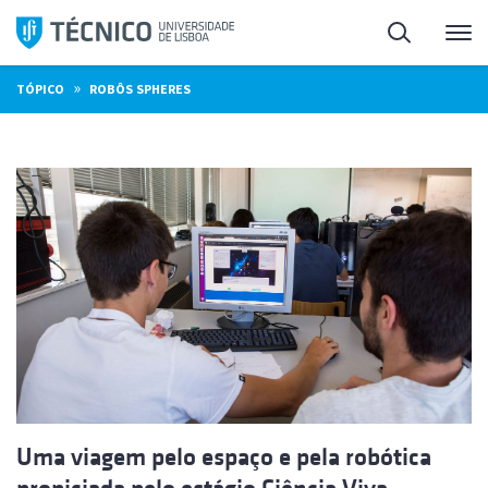
Saltar
Pesquisa
Me
para
o
»
TÓPICO
ROBÔS SPHERES
conteúdo
Uma viagem pelo espaço e pela robótica