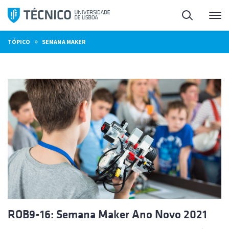
Saltar
Pesquisa
Me
para
o
»
TÓPICO
SEMANA MAKER
conteúdo
ROB9-16: Semana Maker Ano Novo 2021