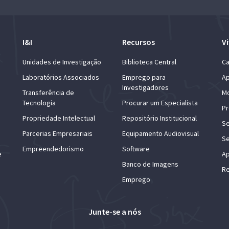
I&I
Recursos
Vi
Unidades de Investigação
Biblioteca Central
Ca
Laboratórios Associados
Emprego para
Ap
Investigadores
Transferência de
Mo
Tecnologia
Procurar um Especialista
Pr
Propriedade Intelectual
Repositório Institucional
Se
Parcerias Empresariais
Equipamento Audiovisual
Se
Empreendedorismo
Software
e
Ap
Banco de Imagens
Re
Emprego
Junte-se a nós