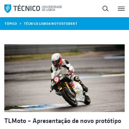
Saltar
Pesquisa
Me
para
o
»
TÓPICO
TÉCNICO LISBOA MOTOSTUDENT
conteúdo
TLMoto – Apresentação de novo protótipo