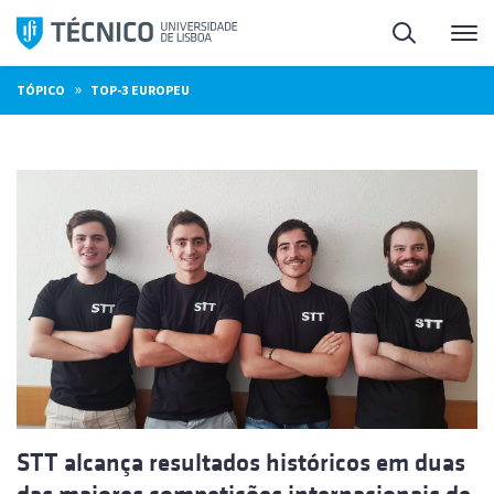
Saltar
Pesquisa
Me
para
o
»
TÓPICO
TOP-3 EUROPEU
conteúdo
STT alcança resultados históricos em duas