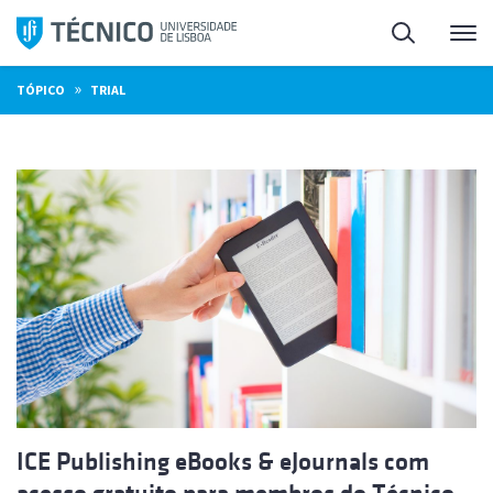
Saltar
Pesquisa
Me
para
o
»
TÓPICO
TRIAL
conteúdo
ICE Publishing eBooks & eJournals com