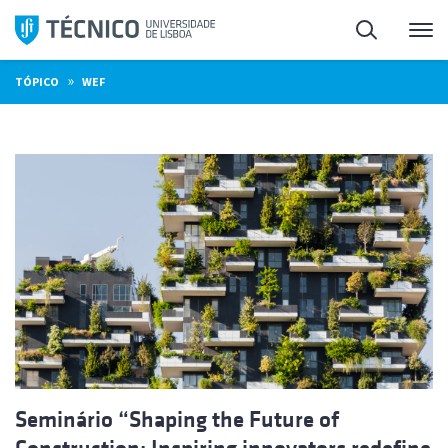
Saltar
Pesquisa
Me
para
o
»
TÓPICO
WEF
conteúdo
Seminário “Shaping the Future of