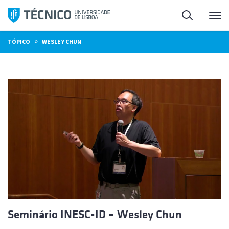
Saltar
Pesquisa
Me
para
o
»
TÓPICO
WESLEY CHUN
conteúdo
Seminário INESC-ID – Wesley Chun