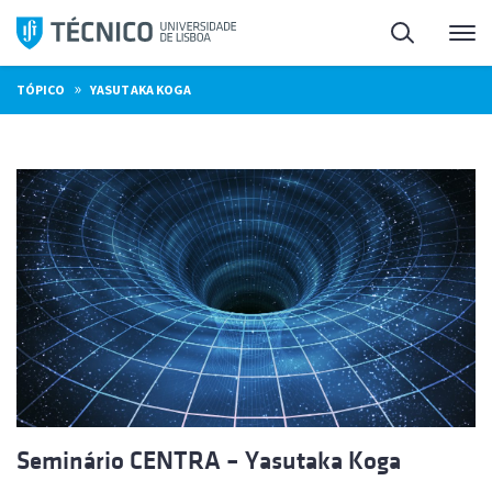
Saltar
Pesquisa
Me
para
o
»
TÓPICO
YASUTAKA KOGA
conteúdo
Seminário CENTRA – Yasutaka Koga