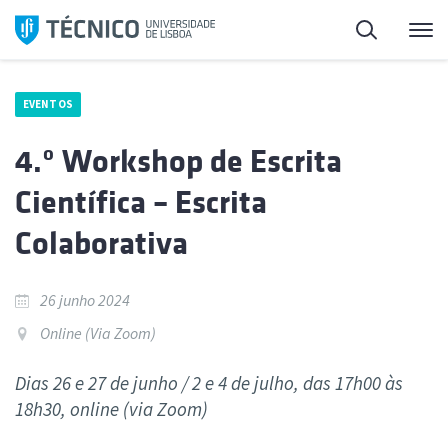
Saltar
Pesquisa
Me
para
o
conteúdo
EVENTOS
4.º Workshop de Escrita
Científica – Escrita
Colaborativa
26 junho 2024
Online (Via Zoom)
Dias 26 e 27 de junho / 2 e 4 de julho, das 17h00 às
18h30, online (via Zoom)